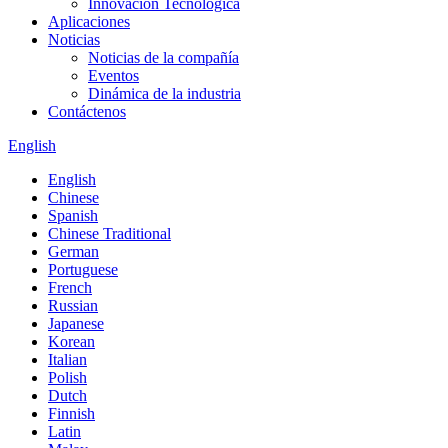
Innovación Tecnológica
Aplicaciones
Noticias
Noticias de la compañía
Eventos
Dinámica de la industria
Contáctenos
English
English
Chinese
Spanish
Chinese Traditional
German
Portuguese
French
Russian
Japanese
Korean
Italian
Polish
Dutch
Finnish
Latin