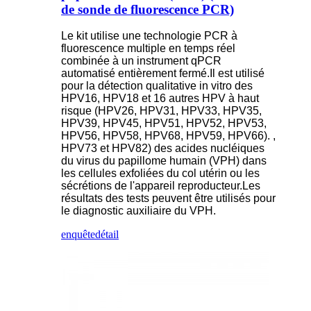
de sonde de fluorescence PCR)
Le kit utilise une technologie PCR à
fluorescence multiple en temps réel
combinée à un instrument qPCR
automatisé entièrement fermé.Il est utilisé
pour la détection qualitative in vitro des
HPV16, HPV18 et 16 autres HPV à haut
risque (HPV26, HPV31, HPV33, HPV35,
HPV39, HPV45, HPV51, HPV52, HPV53,
HPV56, HPV58, HPV68, HPV59, HPV66). ,
HPV73 et HPV82) des acides nucléiques
du virus du papillome humain (VPH) dans
les cellules exfoliées du col utérin ou les
sécrétions de l'appareil reproducteur.Les
résultats des tests peuvent être utilisés pour
le diagnostic auxiliaire du VPH.
enquête
détail