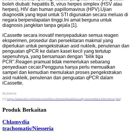
boleh diubati: hepatitis B, virus herpes simplex (HSV atau
herpes), HIV dan human papillomavirus (HPV).Ujian
diagnostik yang tepat untuk STI digunakan secara meluas di
negara berpendapatan tinggi.Ini amat berguna untuk
diagnosis jangkitan tanpa gejala [1].
iCassette secara inovatif menyepadukan semua reagen
eksperimen, prosedur dan persekitaran makmal yang
diperlukan untuk pengekstrakan asid nukleik, penulenan dan
penguatan qPCR ke dalam kaset kecil yang tertutup
sepenuhnya, yang bersamaan dengan "bilik tiga
PCR".Reagen pramuat tidak memerlukan sebarang
penyediaan cecair.Pengguna hanya perlu memuatkan
sampel dan kemudian memulakan proses pengekstrakan
asid nukleik, penulenan dan penguatan qPCR dalam
iCassette.
RUJUKAN
[1].
https://www.who.int/news-room/fact-sheets/detail/sexually-transmitted-infections-(stis)
Produk Berkaitan
Chlamydia
trachomatis/Niesseria