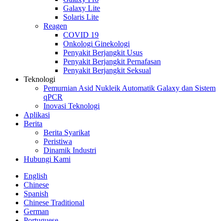
Galaxy Lite
Solaris Lite
Reagen
COVID 19
Onkologi Ginekologi
Penyakit Berjangkit Usus
Penyakit Berjangkit Pernafasan
Penyakit Berjangkit Seksual
Teknologi
Pemurnian Asid Nukleik Automatik Galaxy dan Sistem
qPCR
Inovasi Teknologi
Aplikasi
Berita
Berita Syarikat
Peristiwa
Dinamik Industri
Hubungi Kami
English
Chinese
Spanish
Chinese Traditional
German
Portuguese