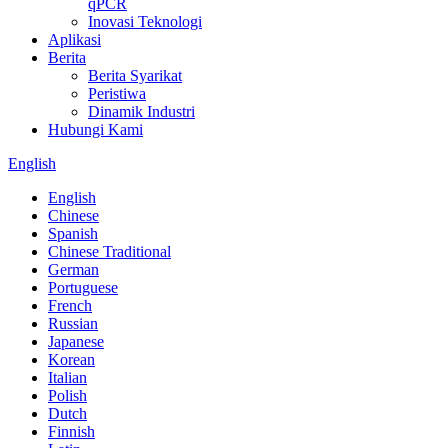
qPCR
Inovasi Teknologi
Aplikasi
Berita
Berita Syarikat
Peristiwa
Dinamik Industri
Hubungi Kami
English
English
Chinese
Spanish
Chinese Traditional
German
Portuguese
French
Russian
Japanese
Korean
Italian
Polish
Dutch
Finnish